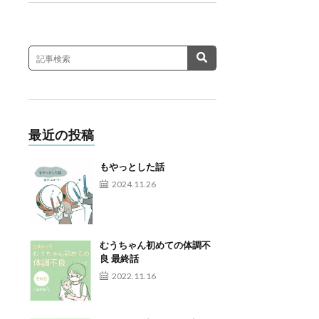
最近の投稿
もやっとした話
2024.11.26
むうちゃん初めての体調不
良 最終話
2022.11.16