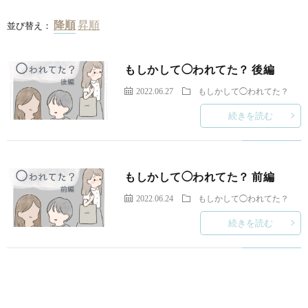
並び替え：
もしかして◯われてた？ 後編
2022.06.27
もしかして◯われてた？
続きを読む
もしかして◯われてた？ 前編
2022.06.24
もしかして◯われてた？
続きを読む