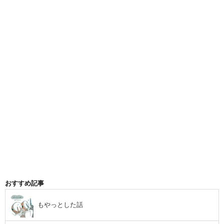
め
て
の
体
調
不
おすすめ記事
良
もやっとした話