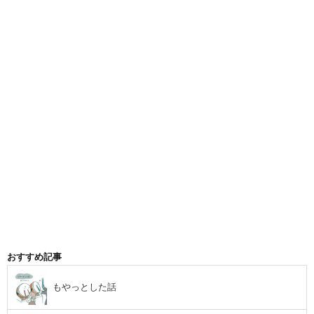
め
て
の
体
調
不
おすすめ記事
良
もやっとした話