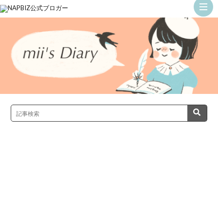
ト
ッ
む
プ
う
ち
ゃ
ん
初