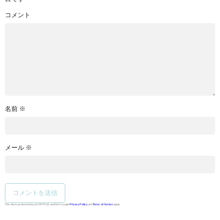
コメント
名前
※
メール
※
This site is protected by reCAPTCHA and the Google
Privacy Policy
and
Terms of Service
apply.