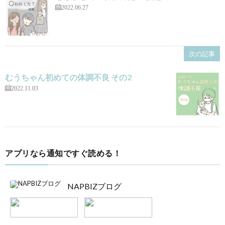
2022.06.27
次の記事
むうちゃん初めての体調不良 その2
2022.11.03
アプリなら通知ですぐ読める！
NAPBIZブログ