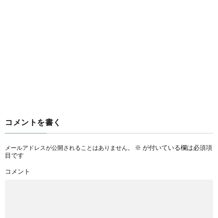
コメントを書く
※
が付いている欄は必須項
メールアドレスが公開されることはありません。
目です
コメント