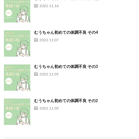
2022.11.16
むうちゃん初めての体調不良 その4
2022.11.07
むうちゃん初めての体調不良 その3
2022.11.05
むうちゃん初めての体調不良 その2
2022.11.03