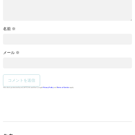
名前
※
メール
※
This site is protected by reCAPTCHA and the Google
Privacy Policy
and
Terms of Service
apply.