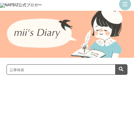
ト
ッ
む
プ
う
ち
ゃ
ん
初