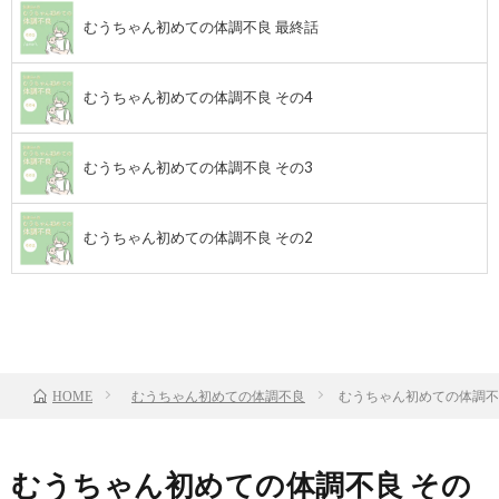
むうちゃん初めての体調不良 最終話
むうちゃん初めての体調不良 その4
むうちゃん初めての体調不良 その3
むうちゃん初めての体調不良 その2
TOP
次のお話
むうちゃん初めての体調不良
むうちゃん初めての体調不
HOME
むうちゃん初めての体調不良 その