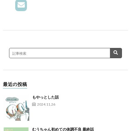
最近の投稿
もやっとした話
2024.11.26
むうちゃん初めての体調不良 最終話