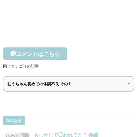
コメントはこちら
同じカテゴリの記事
前の記事
もしかして◯われてた？ 後編