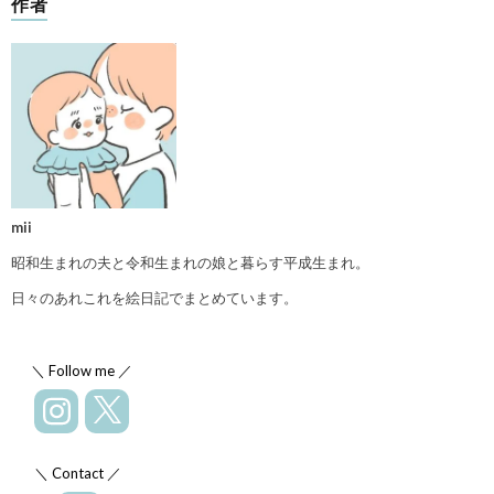
作者
mii
昭和生まれの夫と令和生まれの娘と暮らす平成生まれ。
日々のあれこれを絵日記でまとめています。
＼ Follow me ／
＼ Contact ／